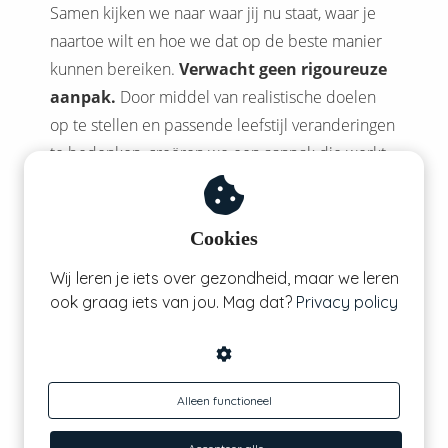
Samen kijken we naar waar jij nu staat, waar je
naartoe wilt en hoe we dat op de beste manier
kunnen bereiken.
Verwacht geen rigoureuze
aanpak.
Door middel van realistische doelen
op te stellen en passende leefstijl veranderingen
te bedenken, creëren we een aanpak die werkt
voor jou. Hier zullen we op een
positieve en
oplossingsgerichte manier
aan werken.
Cookies
Ben jij klaar om gas te geven? Klaar met het
eeuwige diëten en klaar voor duurzaam
Wij leren je iets over gezondheid, maar we leren
resultaat?
ook graag iets van jou. Mag dat?
Privacy policy
We vertellen je graag
Kennismaken?
meer
Alleen functioneel
Deze is volledig gratis