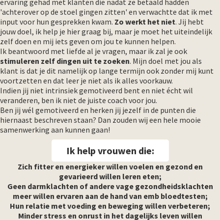
ervaring gehad met klanten die nadat ze betaald hadden
'achterover op de stoel gingen zitten' en verwachtte dat ik met
input voor hun gesprekken kwam.
Zo werkt het niet
. Jij hebt
jouw doel, ik help je hier graag bij, maar je moet het uiteindelijk
zelf doen en mij iets geven om jou te kunnen helpen.
Ik beantwoord met liefde al je vragen, maar ik zal je ook
stimuleren zelf dingen uit te zoeken
. Mijn doel met jou als
klant is dat je dit namelijk op lange termijn ook zonder mij kunt
voortzetten en dat leer je niet als ik alles voorkauw.
Indien jij niet intrinsiek gemotiveerd bent en niet écht wil
veranderen, ben ik niet de juiste coach voor jou.
Ben jij wél gemotiveerd en herken jij jezelf in de punten die
hiernaast beschreven staan? Dan zouden wij een hele mooie
samenwerking aan kunnen gaan!
Ik help vrouwen die:
Zich fitter en energieker willen voelen en gezond en
gevarieerd willen leren eten;
Geen darmklachten of andere vage gezondheidsklachten
meer willen ervaren aan de hand van emb bloedtesten;
Hun relatie met voeding en beweging willen verbeteren;
Minder stress en onrust in het dagelijks leven willen