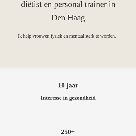
diëtist en personal trainer in
 deze
s kan de
Den Haag
 niet
oneren.
Ik help vrouwen fysiek en mentaal sterk te worden.
eken
ische
s worden
kt om
em
tie te
elen over
10 jaar
drag van
Interesse in gezondheid
zoeker op
site.
ng
ingcookies
250+
 gebruikt