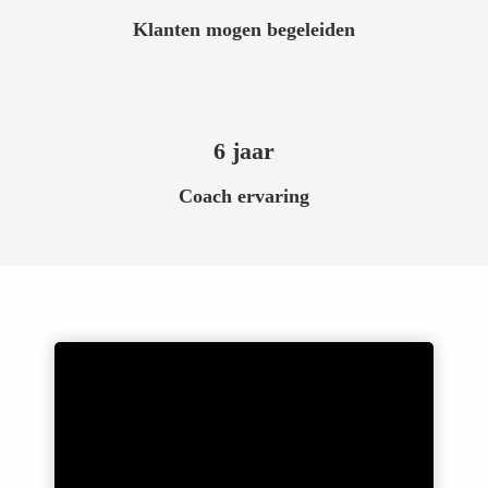
oekers te
Klanten mogen begeleiden
 op de
e. Hierdoor
 website-
ren
6 jaar
nte
enties
Coach ervaring
gebaseerd
 gedrag
ze
er.
ren