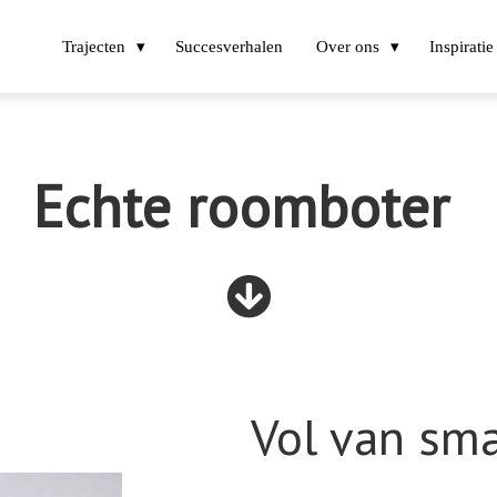
Trajecten
Succesverhalen
Over ons
Inspiratie
Echte roomboter
Vol van sma