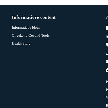
Informatieve content
Informatieve blogs
Ongekend Gezond Tools
Health Store
P
P
V
B