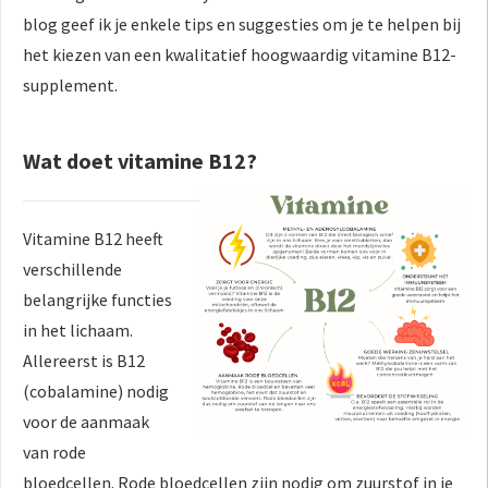
 op de
blog geef ik je enkele tips en suggesties om je te helpen bij
e. Hierdoor
het kiezen van een kwalitatief hoogwaardig vitamine B12-
 website-
supplement.
ren
nte
enties
Wat doet vitamine B12?
gebaseerd
 gedrag van
ezoeker.
Vitamine B12 heeft
verschillende
belangrijke functies
uren
in het lichaam.
Allereerst is B12
(cobalamine) nodig
voor de aanmaak
van rode
bloedcellen. Rode bloedcellen zijn nodig om zuurstof in je