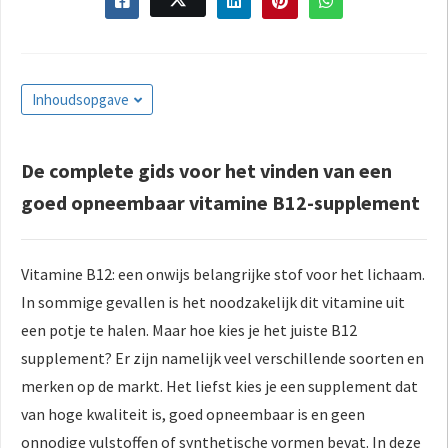
s kan de
e niet
oneren.
ieken
Inhoudsopgave
ische
s worden
De complete gids voor het vinden van een
kt om
goed opneembaar vitamine B12-supplement
em
tie te
elen over
Vitamine B12: een onwijs belangrijke stof voor het lichaam.
drag van
zoeker op
In sommige gevallen is het noodzakelijk dit vitamine uit
site.
een potje te halen. Maar hoe kies je het juiste B12
supplement? Er zijn namelijk veel verschillende soorten en
ing
merken op de markt. Het liefst kies je een supplement dat
ingcookies
van hoge kwaliteit is, goed opneembaar is en geen
 gebruikt
onnodige vulstoffen of synthetische vormen bevat. In deze
oekers te