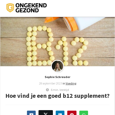
ngen
 policy
oneel
onele
s zijn
Sophie Schreuder
kelijk om
28 september 2023
in
Voeding
bsite te
6 min. leestijd
ken. Ze
Hoe vind je een goed b12 supplement?
 gebruikt
asisfuncties
der deze