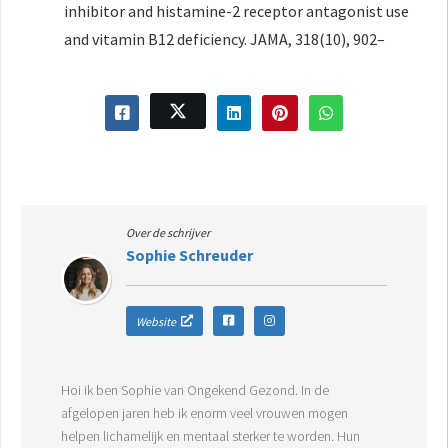
inhibitor and histamine-2 receptor antagonist use
and vitamin B12 deficiency. JAMA, 318(10), 902–
Over de schrijver
Sophie Schreuder
Website
Hoi ik ben Sophie van Ongekend Gezond. In de
afgelopen jaren heb ik enorm veel vrouwen mogen
helpen lichamelijk en mentaal sterker te worden. Hun