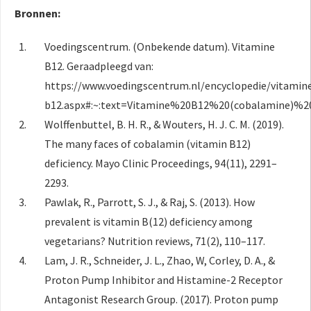
Bronnen:
Voedingscentrum. (Onbekende datum). Vitamine
B12. Geraadpleegd van:
https://www.voedingscentrum.nl/encyclopedie/vitamin
b12.aspx#:~:text=Vitamine%20B12%20(cobalamine)%
Wolffenbuttel, B. H. R., & Wouters, H. J. C. M. (2019).
The many faces of cobalamin (vitamin B12)
deficiency. Mayo Clinic Proceedings, 94(11), 2291–
2293.
Pawlak, R., Parrott, S. J., & Raj, S. (2013). How
prevalent is vitamin B(12) deficiency among
vegetarians? Nutrition reviews, 71(2), 110–117.
Lam, J. R., Schneider, J. L., Zhao, W, Corley, D. A., &
Proton Pump Inhibitor and Histamine-2 Receptor
Antagonist Research Group. (2017). Proton pump