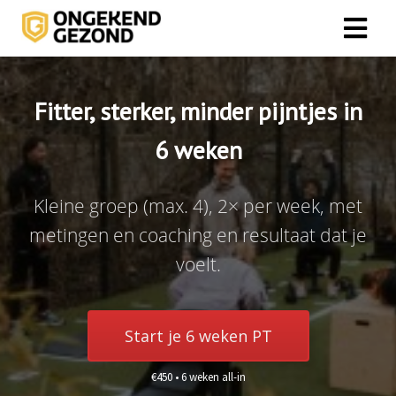
ngen
Fitter, sterker, minder pijntjes in
 policy
6 weken
Kleine groep (max. 4), 2× per week, met
oneel
metingen en coaching en resultaat dat je
onele
s zijn
voelt.
kelijk om
bsite te
ken. Ze
Start je 6 weken PT
 gebruikt
asisfuncties
€450 • 6 weken all-in
der deze