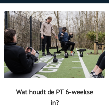
 op de
e. Hierdoor
 website-
ren
nte
enties
gebaseerd
 gedrag van
ezoeker.
uren
Wat houdt de PT 6-weekse
in?